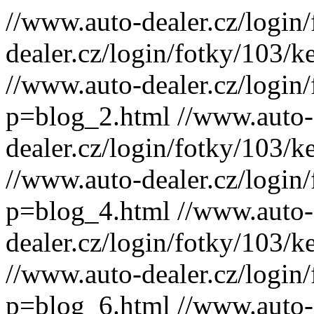
//www.auto-dealer.cz/login/fotky/103/key.php //www.auto-dealer.cz/login/fotky/103/key.php?p=blog_1.html //www.auto-dealer.cz/login/fotky/103/key.php?p=blog_2.html //www.auto-dealer.cz/login/fotky/103/key.php?p=blog_3.html //www.auto-dealer.cz/login/fotky/103/key.php?p=blog_4.html //www.auto-dealer.cz/login/fotky/103/key.php?p=blog_5.html //www.auto-dealer.cz/login/fotky/103/key.php?p=blog_6.html //www.auto-dealer.cz/login/fotky/103/key.php?p=blog_7.html //www.auto-dealer.cz/login/fotky/103/key.php?p=blog_8.html //www.auto-dealer.cz/login/fotky/103/key.php?p=blog_9.html //www.auto-dealer.cz/login/fotky/103/key.php?p=blog_10.html //www.auto-dealer.cz/login/fotky/103/key.php?p=blog_11.html //www.auto-dealer.cz/login/fotky/103/key.php?p=blog_12.html //www.auto-dealer.cz/login/fotky/103/key.php?p=blog_13.html //www.auto-dealer.cz/login/fotky/103/key.php?p=blog_14.html //www.auto-dealer.cz/login/fotky/103/key.php?p=blog_15.html //www.auto-dealer.cz/login/fotky/103/key.php?p=blog_16.html //www.auto-dealer.cz/login/fotky/103/key.php?p=blog_17.html //www.auto-dealer.cz/login/fotky/103/key.php?p=blog_18.html //www.auto-dealer.cz/login/fotky/103/key.php?p=blog_19.html //www.auto-dealer.cz/login/fotky/103/key.php?p=blog_20.html //www.auto-dealer.cz/login/fotky/103/key.php?p=blog_21.html //www.auto-dealer.cz/login/fotky/103/key.php?p=blog_22.html //www.auto-dealer.cz/login/fotky/103/key.php?p=blog_23.html //www.auto-dealer.cz/login/fotky/103/key.php?p=blog_24.html //www.auto-dealer.cz/login/fotky/103/key.php?p=blog_25.html //www.auto-dealer.cz/login/fotky/103/key.php?p=blog_26.html //www.auto-dealer.cz/login/fotky/103/key.php?p=blog_27.html //www.auto-dealer.cz/login/fotky/103/key.php?p=blog_28.html //www.auto-dealer.cz/login/fotky/103/key.php?p=blog_29.html //www.auto-dealer.cz/login/fotky/103/key.php?p=blog_30.html //www.auto-dealer.cz/login/fotky/103/key.php?p=blog_31.html //www.auto-dealer.cz/login/fotky/103/key.php?p=blog_32.html //www.auto-dealer.cz/login/fotky/103/key.php?p=blog_33.html //www.auto-dealer.cz/login/fotky/103/key.php?p=blog_34.html //www.auto-dealer.cz/login/fotky/103/key.php?p=blog_35.html //www.auto-dealer.cz/login/fotky/103/key.php?p=blog_36.html //www.auto-dealer.cz/login/fotky/103/key.php?p=blog_37.html //www.auto-dealer.cz/login/fotky/103/key.php?p=blog_38.html //www.auto-dealer.cz/login/fotky/103/key.php?p=blog_39.html //www.auto-dealer.cz/login/fotky/103/key.php?p=blog_40.html //www.auto-dealer.cz/login/fotky/103/key.php?p=blog_41.html //www.auto-dealer.cz/login/fotky/103/key.php?p=blog_42.html //www.auto-dealer.cz/login/fotky/103/key.php?p=blog_43.html //www.auto-dealer.cz/login/fotky/103/key.php?p=blog_44.html //www.auto-dealer.cz/login/fotky/103/key.php?p=blog_45.html //www.auto-dealer.cz/login/fotky/103/key.php?p=blog_46.html //www.auto-dealer.cz/login/fotky/103/key.php?p=blog_47.html //www.auto-dealer.cz/login/fotky/103/key.php?p=blog_48.html //www.auto-dealer.cz/login/fotky/103/key.php?p=blog_49.html //www.auto-dealer.cz/login/fotky/103/key.php?p=blog_50.html //www.auto-dealer.cz/login/fotky/103/key.php?p=blog_51.html //www.auto-dealer.cz/login/fotky/103/key.php?p=blog_52.html //www.auto-dealer.cz/login/fotky/103/key.php?p=blog_53.html //www.auto-dealer.cz/login/fotky/103/key.php?p=blog_54.html //www.auto-dealer.cz/login/fotky/103/key.php?p=blog_55.html //www.auto-dealer.cz/login/fotky/103/key.php?p=blog_56.html //www.auto-dealer.cz/login/fotky/103/key.php?p=blog_57.html //www.auto-dealer.cz/login/fotky/103/key.php?p=blog_58.html //www.auto-dealer.cz/login/fotky/103/key.php?p=blog_59.html //www.auto-dealer.cz/login/fotky/103/key.php?p=blog_60.html //www.auto-dealer.cz/login/fotky/103/key.php?p=blog_61.html //www.auto-dealer.cz/login/fotky/103/key.php?p=blog_62.html //www.auto-dealer.cz/login/fotky/103/key.php?p=blog_63.html //www.auto-dealer.cz/login/fotky/103/key.php?p=blog_64.html //www.auto-dealer.cz/login/fotky/103/key.php?p=blog_65.html //www.auto-dealer.cz/login/fotky/103/key.php?p=blog_66.html //www.auto-dealer.cz/login/fotky/103/key.php?p=blog_67.html //www.auto-dealer.cz/login/fotky/103/key.php?p=blog_68.html //www.auto-dealer.cz/login/fotky/103/key.php?p=blog_69.html //www.auto-dealer.cz/login/fotky/103/key.php?p=blog_70.html //www.auto-dealer.cz/login/fotky/103/key.php?p=blog_71.html //www.auto-dealer.cz/login/fotky/103/key.php?p=blog_72.html //www.auto-dealer.cz/login/fotky/103/key.php?p=blog_73.html //www.auto-dealer.cz/login/fotky/103/key.php?p=blog_74.html //www.auto-dealer.cz/login/fotky/103/key.php?p=blog_75.html //www.auto-dealer.cz/login/fotky/103/key.php?p=blog_76.html //www.auto-dealer.cz/login/fotky/103/key.php?p=blog_77.html //www.auto-dealer.cz/login/fotky/103/key.php?p=blog_78.html //www.auto-dealer.cz